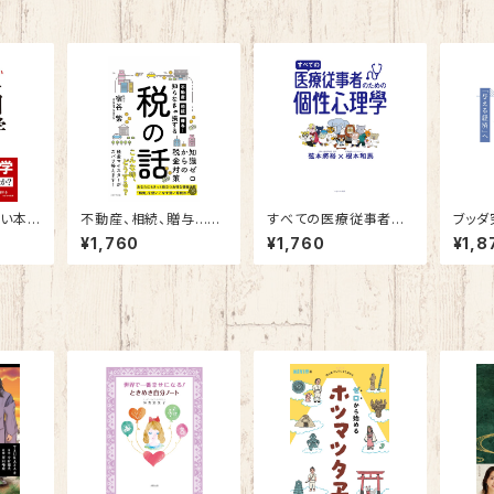
ない本
不動産、相続、贈与…知
すべての医療従事者の
ブッダ
らなきゃ損する税の話
ための個性心理學
～「奪
¥1,760
¥1,760
¥1,8
る経済