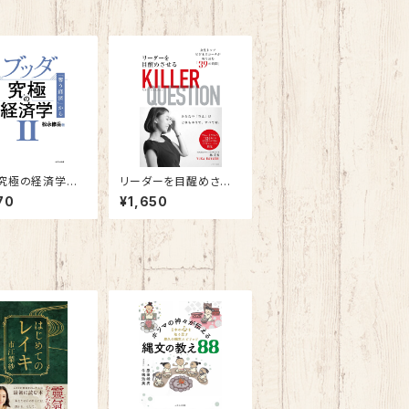
究極の経済学Ⅱ
リーダーを目醒めさせ
う経済」から「与え
るキラー・クエスチョン
70
¥1,650
」へ～
～女性トップコーチが斬
り込む「39」の質問～