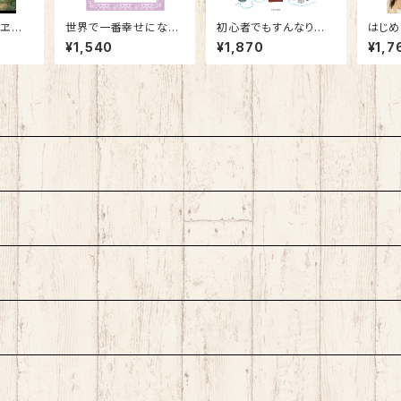
タヱ ソ
世界で一番幸せになる!
初心者でもすんなり読
はじめ
ときめき自分ノート
める ゼロから始める
¥1,540
¥1,870
¥1,7
ホツマツタヱ