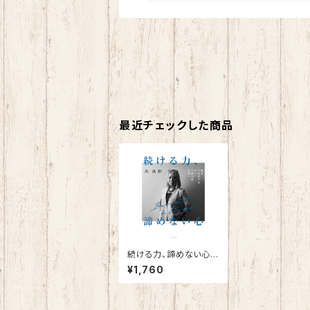
最近チェックした商品
続ける力、諦めない心
～極貧中学留学生から
¥1,760
年商50億社長へ～