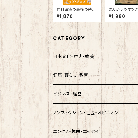
歯科医療の最後の砦
まんがホツマツ
「ザイゴマインプラント」
サノヲ編
¥1,870
¥1,980
～口の中の不安がすべ
て解消して、人生が変わ
る！～
CATEGORY
日本文化・歴史・教養
健康・暮らし・教育
ビジネス・経営
ノンフィクション・社会・オピニオン
エンタメ・趣味・エッセイ