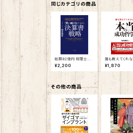
同じカテゴリの商品
総額82億円 税理士投
誰も教えてくれ
資家が明かす 「買い
当の成功哲学
¥2,200
¥1,870
続ける」ための決算書
戦略
その他の商品