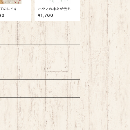
てのレイキ
ホツマの神々が伝える
縄文の教え88 〜日本
60
¥1,760
の心を取り戻す悠久の
縄文スピリッツ〜