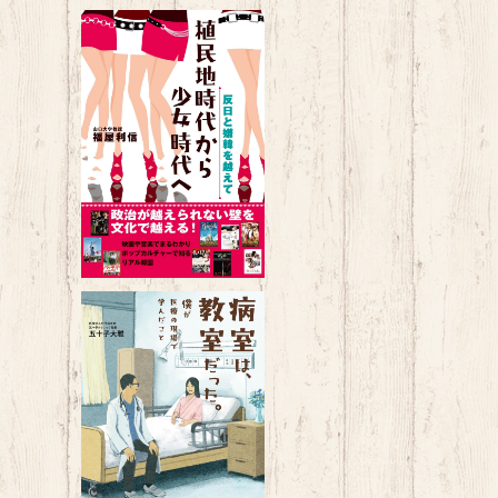
知
植民地時代から少女時代へ～反
せ
日と嫌韓を越えて～
¥1,540
ば
病室は、教室だった。～僕が医療
の現場で学んだこと～
¥1,650