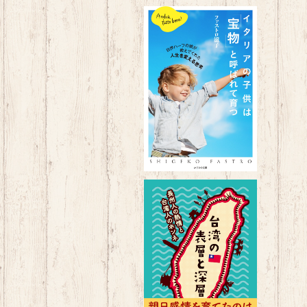
イタリアの子供は「宝物」と呼ば
れて育つ 〜日伊ハーフの娘が教
¥1,650
えてくれた人生を変える思考～
台湾の表層と深層～長州人の熱
情と台湾人のホンネ～
¥1,650