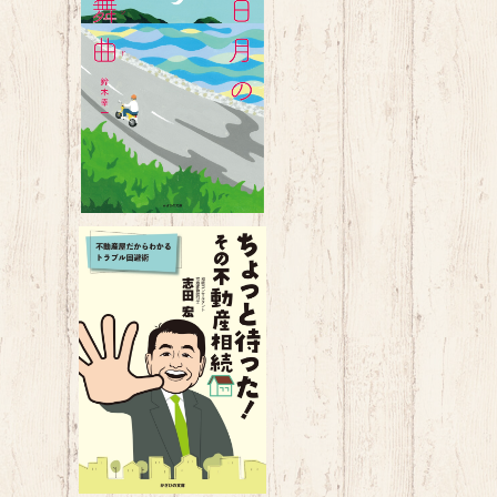
三日月の輪舞曲（ロンド）
¥1,760
中
ちょっと待った！ その不動産相
へ
続～不動産屋だからわかるトラ
¥1,650
ブル回避術～