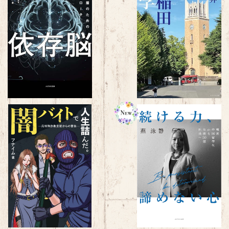
依存脳～依存症克服のための脳
小説 早稲田大学
的アプローチ～
¥1,650
¥1,980
闇バイトで人生詰んだ。～元特殊
続ける力、諦めない心～極貧
詐欺主犯からの警告～
学留学生から年商50億社長
¥1,650
¥1,760
～