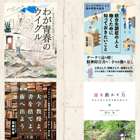
わが青春のウイグル～誰もが日
統合失調症の人と働くために
本映画に歓喜し、健さんに憧れた
っておきたいこと～みんなが幸
¥1,650
¥1,650
～
になる精神障害者雇用～
大学教授よ、書を捨てよ、街へ出
運を動かす力～自分を信じれ
よう～「プロジェクト型課題解決
奇跡が起きる～
¥1,650
¥1,650
学習」（PBL）進化論 ～