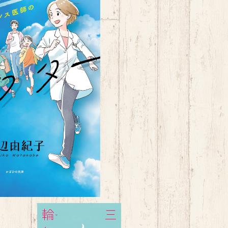
フリーランス医師の僻地医療奮闘記～
¥1,760