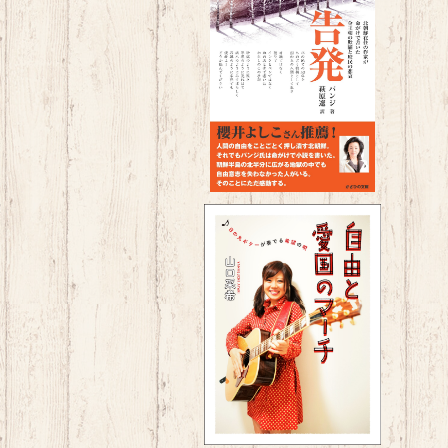
告発~北朝鮮在住の作家が命が
けで書いた金王朝の欺瞞と庶民
¥1,650
の悲哀~
自由と愛国のマーチ～日の丸ギ
ターが奏でる希望の唄～
¥1,650