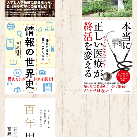
仕事に役立つ、日本人のための
本当に正しい医療が、終活を
情報の世界史
える～お金と病気で悩まない！
¥1,650
¥1,650
百年思考～ホスピタリティの伝
道師が説く「日々の在り方」～