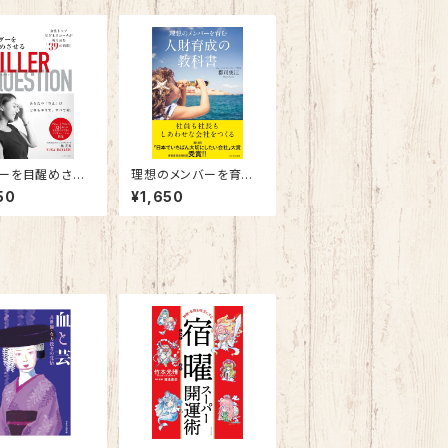
ーを目醒めさせ
理想のメンバーを育
ー・クエスチョン
む 人財育成の教科書
50
¥1,650
トップコーチが斬
「39」の質問～