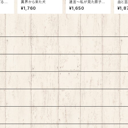
てる～
異界から来た犬
遺言～私が見た原子力
血と芸
てくれ
と放射能の真実～
役者
¥1,760
¥1,650
¥1,8