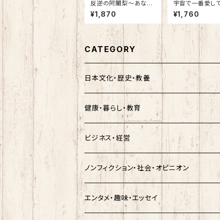
反逆の阿闍梨～あなた
宇宙で一番愛し
は本当のことを知らず
奇跡の子が残し
¥1,870
¥1,760
に生きるのか～
たもの～
CATEGORY
日本文化・歴史・教養
健康・暮らし・教育
ビジネス・経営
ノンフィクション・社会・オピニオン
エンタメ・趣味・エッセイ