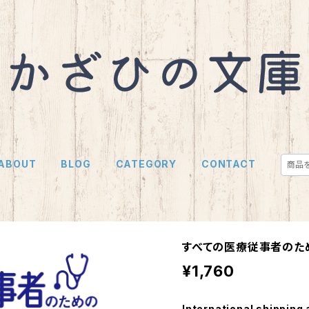
ABOUT
BLOG
CATEGORY
CONTACT
すべての医療従事者のた
¥1,760
International shipping 