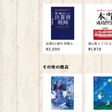
総額82億円 税理士投
誰も教えてくれ
資家が明かす 「買い
当の成功哲学
¥2,200
¥1,870
続ける」ための決算書
戦略
その他の商品