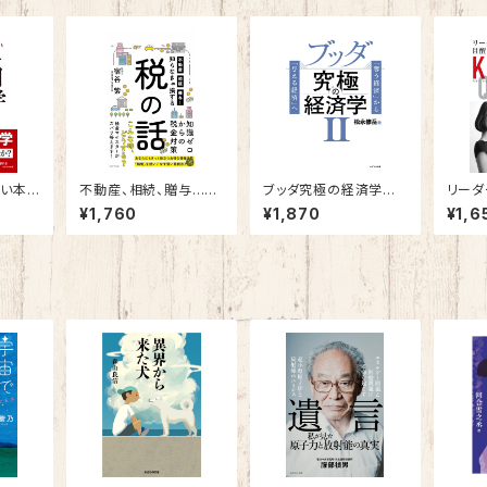
ない本
不動産、相続、贈与…知
ブッダ究極の経済学Ⅱ
リーダ
らなきゃ損する税の話
～「奪う経済」から「与え
るキラ
¥1,760
¥1,870
¥1,6
る経済」へ～
～女性
り込む