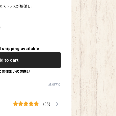
のストレスが解消し、
！
l shipping available
d to cart
にお住まいの方向け
通報する
(35)