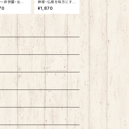
～非世襲・女方
神様・仏様を味方にす
の覚悟
る 宿曜スーパー開運
70
¥1,870
術