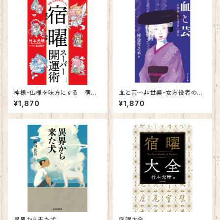
神様・仏様を味方にする 宿曜
血と芸～非世襲・女方役者の覚
スーパー開運術
悟
¥1,870
¥1,870
異界から来た犬
宿曜大全