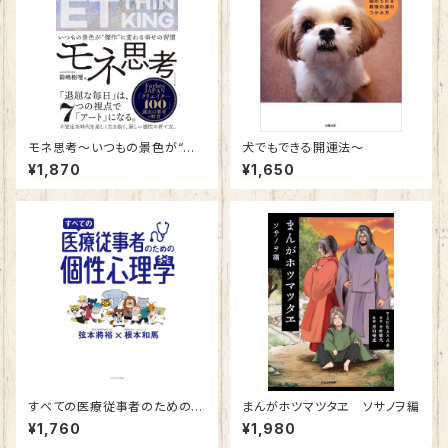
モネ思考～いつもの景色が“傑
犬でもできる開運法～
作” に変わる幸せの習慣～
¥1,870
¥1,650
すべての医療従事者のための個
まんがホツマツタヱ ソサノヲ編
性心理學
¥1,760
¥1,980