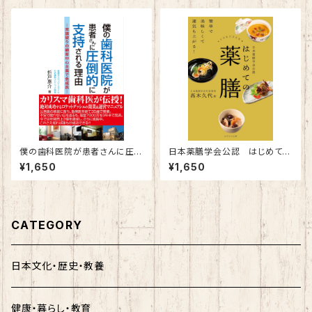
僕の歯科医院が患者さんに圧倒
日本薬膳学会公認 はじめての
的に支持される理由 ～常識破
薬膳～簡単で美味しくて運気も
¥1,650
¥1,650
りの顧客中心主義で急成長～
上がる！～
CATEGORY
日本文化・歴史・教養
健康・暮らし・教育