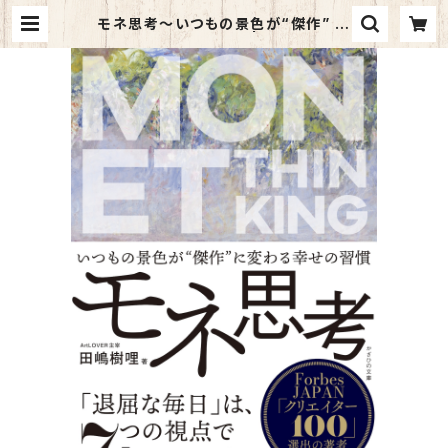
モネ思考～いつもの景色が“傑作” に
変わる幸せの習慣～ | kazahino