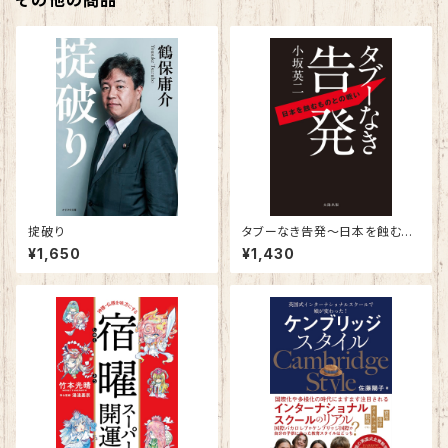
その他の商品
掟破り
タブーなき告発～日本を蝕むも
のとの戦い～
¥1,650
¥1,430