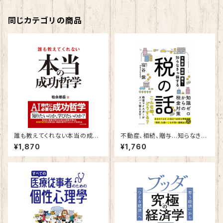
同じカテゴリの商品
誰も教えてくれない本当の成功
不動産、相続、贈与…知らなきゃ
哲学
損する税の話
¥1,870
¥1,760