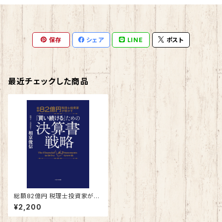
保存
シェア
LINE
ポスト
最近チェックした商品
総額82億円 税理士投資家が明
かす 「買い続ける」ための決算
¥2,200
書戦略