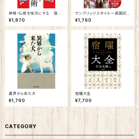
神様・仏様を味方にする 宿曜
ケンブリッジスタイル～英国式イ
スーパー開運術
ンターナショナルスクールで娘が
¥1,870
¥1,760
変わった！～
異界から来た犬
宿曜大全
¥1,760
¥7,700
CATEGORY