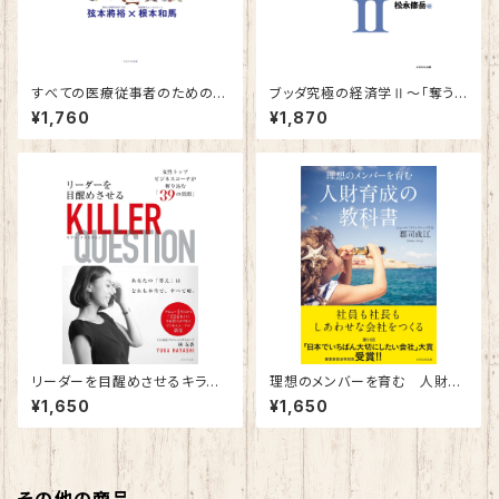
すべての医療従事者のための個
ブッダ究極の経済学Ⅱ～「奪う
性心理學
経済」から「与える経済」へ～
¥1,760
¥1,870
リーダーを目醒めさせるキラー・
理想のメンバーを育む 人財育
クエスチョン～女性トップコーチ
成の教科書
¥1,650
¥1,650
が斬り込む「39」の質問～