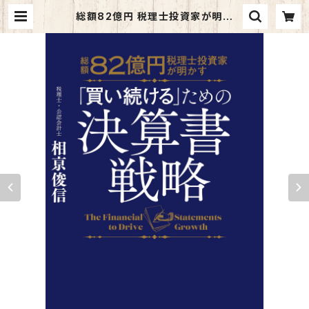
総額82億円 税理士投資家が明か
す 「買い続ける」ための決算書戦略
| kazahino