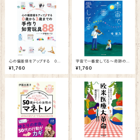
心の偏差値をアップする 0歳
宇宙で一番愛してる～奇跡の子
から3歳までの手作り知育玩具
が残してくれたもの～
¥1,760
¥1,760
８８～モンテッソーリ教育をおう
ちで！～