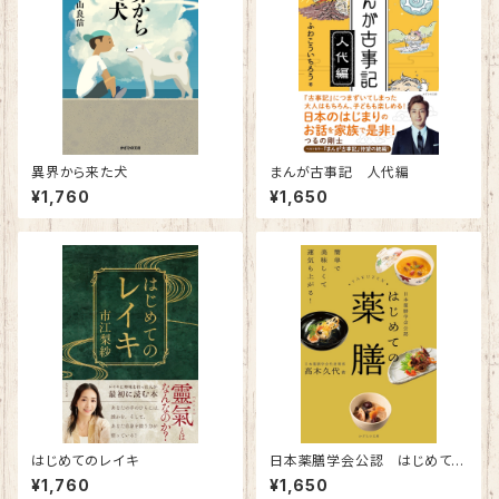
異界から来た犬
まんが古事記 人代編
¥1,760
¥1,650
はじめてのレイキ
日本薬膳学会公認 はじめての
薬膳～簡単で美味しくて運気も
¥1,760
¥1,650
上がる！～