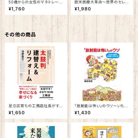
50歳からの女性のマネトレ～毎
欧米医療大革命～世界のセレブ
日5分読むだけで10年後が変わ
はなぜ肉を食べないのか～
¥1,760
¥1,980
る！～
その他の商品
足立区育ちの工務店社長がすす
「放射能は怖い」のウソ～いちば
める 太鼓判 建替え&リフォーム
ん簡単な放射線とDNAの話～
¥1,650
¥1,430