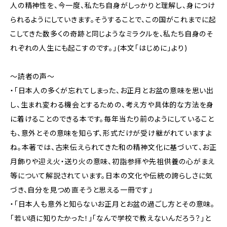
人の精神性を、今一度、私たち自身がしっかりと理解し、身につけ
られるようにしていきます。そうすることで、この国がこれまでに起
こしてきた数多くの奇跡と同じようなミラクルを、私たち自身のそ
れぞれの人生にも起こすのです。」(本文「はじめに」より)
～読者の声～
・「日本人の多くが忘れてしまった、お正月とお盆の意味を思い出
し、生まれ変わる機会とするための、考え方や具体的な方法を身
に着けることのできる本です。毎年当たり前のようにしていること
も、意外とその意味を知らず、形式だけが受け継がれていますよ
ね。本著では、古来伝えられてきた和の精神文化に基づいて、お正
月飾りや迎え火・送り火の意味、初詣参拝や先祖供養の心がまえ
等について解説されています。日本の文化や伝統の誇らしさに気
づき、自分を見つめ直そうと思える一冊です」
・「日本人も意外と知らないお正月とお盆の過ごし方とその意味。
「若い頃に知りたかった！」「なんで学校で教えないんだろう？」と