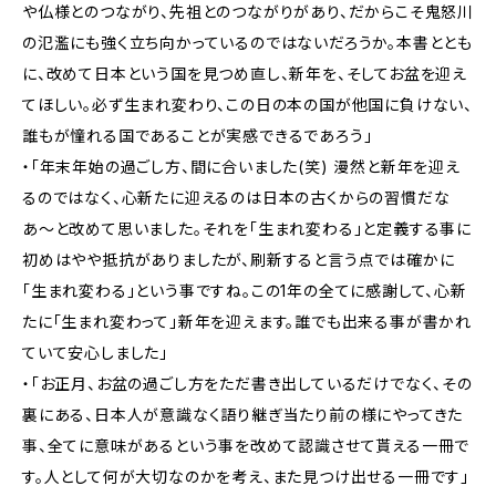
や仏様とのつながり、先祖とのつながりがあり、だからこそ鬼怒川
の氾濫にも強く立ち向かっているのではないだろうか。本書ととも
に、改めて日本という国を見つめ直し、新年を、そしてお盆を迎え
てほしい。必ず生まれ変わり、この日の本の国が他国に負けない、
誰もが憧れる国であることが実感できるであろう」
・「年末年始の過ごし方、間に合いました(笑) 漫然と新年を迎え
るのではなく、心新たに迎えるのは日本の古くからの習慣だな
あ〜と改めて思いました。それを「生まれ変わる」と定義する事に
初めはやや抵抗がありましたが、刷新すると言う点では確かに
「生まれ変わる」という事ですね。この1年の全てに感謝して、心新
たに「生まれ変わって」新年を迎えます。誰でも出来る事が書かれ
ていて安心しました」
・「お正月、お盆の過ごし方をただ書き出しているだけでなく、その
裏にある、日本人が意識なく語り継ぎ当たり前の様にやってきた
事、全てに意味があるという事を改めて認識させて貰える一冊で
す。人として何が大切なのかを考え、また見つけ出せる一冊です」