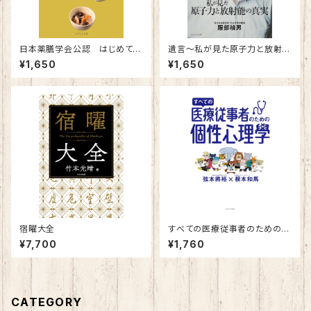
日本薬膳学会公認 はじめての
遺言～私が見た原子力と放射能
薬膳～簡単で美味しくて運気も
の真実～
¥1,650
¥1,650
上がる！～
宿曜大全
すべての医療従事者のための個
性心理學
¥7,700
¥1,760
CATEGORY