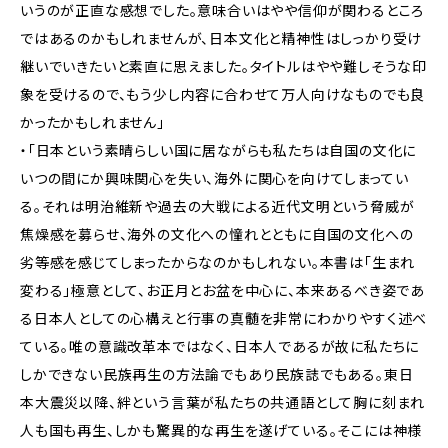
いうのが正直な感想でした。意味合いはやや信仰が関わるところ
ではあるのかもしれませんが、日本文化と精神性はしっかり受け
継いでいきたいと素直に思えました。タイトルはやや難しそうな印
象を受けるので、もう少し内容に合わせて万人向けなものでも良
かったかもしれません」
・「日本という素晴らしい国に居ながらも私たちは自国の文化に
いつの間にか興味関心を失い、海外に関心を向けてしまってい
る。それは明治維新や過去の大戦による近代文明という脅威が
焦燥感を募らせ、海外の文化への憧れとともに自国の文化への
劣等感を感じてしまったからなのかもしれない。本書は「生まれ
変わる」極意として、お正月とお盆を中心に、本来あるべき姿であ
る日本人としての心構えと行事の真髄を非常にわかりやすく述べ
ている。唯の意識改革本ではなく、日本人であるが故に私たちに
しかできない民族再生の方法論でもあり民族誌でもある。東日
本大震災以降、絆という言葉が私たちの共通語として胸に刻まれ
人も国も再生、しかも驚異的な再生を遂げている。そこには神様