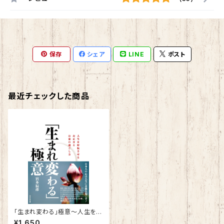
保存
シェア
LINE
ポスト
最近チェックした商品
「生まれ変わる」極意～人生を好
転させるお正月とお盆の過ごし
¥1,650