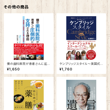
その他の商品
僕の歯科医院が患者さんに圧倒
ケンブリッジスタイル～英国式イ
的に支持される理由 ～常識破
ンターナショナルスクールで娘が
¥1,650
¥1,760
りの顧客中心主義で急成長～
変わった！～