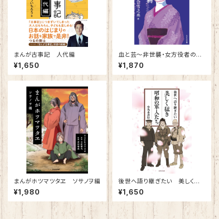
まんが古事記 人代編
血と芸～非世襲・女方役者の覚
悟
¥1,650
¥1,870
まんがホツマツタヱ ソサノヲ編
後世へ語り継ぎたい 美しく猛
き昭和の軍人たち
¥1,980
¥1,650