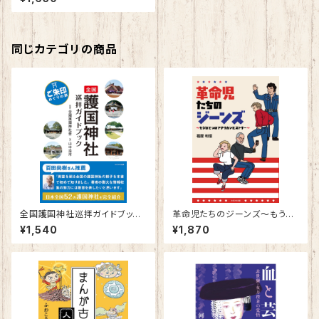
方～
同じカテゴリの商品
全国護国神社巡拝ガイドブック
革命児たちのジーンズ～もうひ
～ご朱印めぐりの旅～
とつのアメリカンヒストリー～
¥1,540
¥1,870