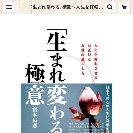
「生まれ変わる」極意～人生を好転さ
せるお正月とお盆の過ごし方～ | kaz
ahino