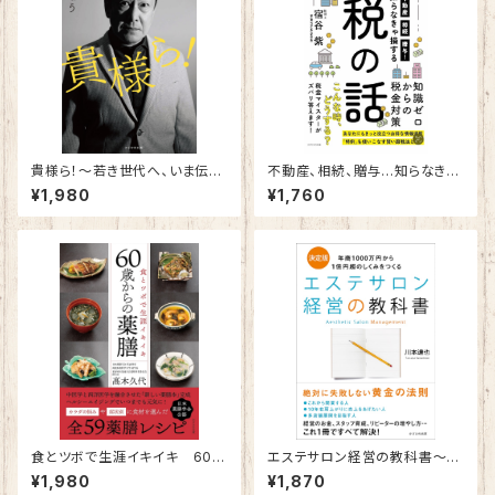
貴様ら！～若き世代へ、いま伝え
不動産、相続、贈与…知らなきゃ
たいこと。～
損する税の話
¥1,980
¥1,760
食とツボで生涯イキイキ 60歳
エステサロン経営の教科書～年
からの薬膳
商1000万円から1億円超のしく
¥1,980
¥1,870
みをつくる～