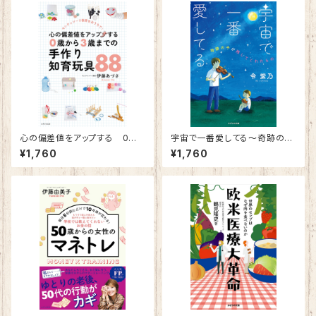
心の偏差値をアップする 0歳
宇宙で一番愛してる～奇跡の子
から3歳までの手作り知育玩具
が残してくれたもの～
¥1,760
¥1,760
８８～モンテッソーリ教育をおう
ちで！～