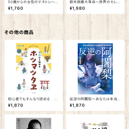
50歳からの女性のマネトレ～毎
欧米医療大革命～世界のセレブ
日5分読むだけで10年後が変わ
はなぜ肉を食べないのか～
¥1,760
¥1,980
る！～
その他の商品
初心者でもすんなり読める ゼ
反逆の阿闍梨～あなたは本当
ロから始めるホツマツタヱ
のことを知らずに生きるのか～
¥1,870
¥1,870