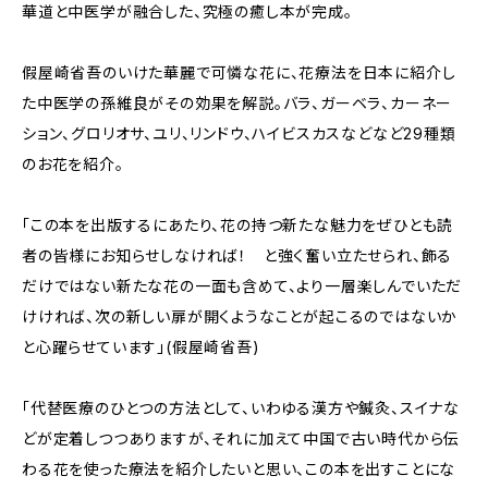
華道と中医学が融合した、究極の癒し本が完成。
假屋崎省吾のいけた華麗で可憐な花に、花療法を日本に紹介し
た中医学の孫維良がその効果を解説。バラ、ガーベラ、カーネー
ション、グロリオサ、ユリ、リンドウ、ハイビスカスなどなど29種類
のお花を紹介。
「この本を出版するにあたり、花の持つ新たな魅力をぜひとも読
者の皆様にお知らせしなければ！ と強く奮い立たせられ、飾る
だけではない新たな花の一面も含めて、より一層楽しんでいただ
けければ、次の新しい扉が開くようなことが起こるのではないか
と心躍らせています」(假屋崎省吾)
「代替医療のひとつの方法として、いわゆる漢方や鍼灸、スイナな
どが定着しつつありますが、それに加えて中国で古い時代から伝
わる花を使った療法を紹介したいと思い、この本を出すことにな