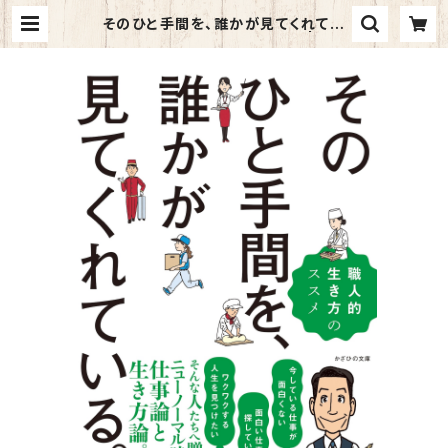
そのひと手間を、誰かが見てくれてい
る。～職人的生き方のススメ～ | kaz
ahino