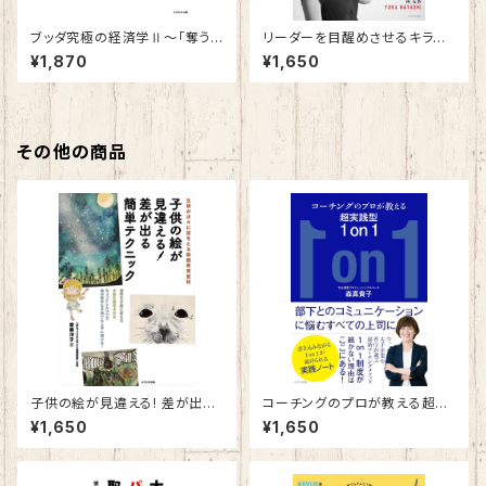
ブッダ究極の経済学Ⅱ～「奪う
リーダーを目醒めさせるキラー・
経済」から「与える経済」へ～
クエスチョン～女性トップコーチ
¥1,870
¥1,650
が斬り込む「39」の質問～
その他の商品
子供の絵が見違える! 差が出る
コーチングのプロが教える超実
簡単テクニック
践型1on1
¥1,650
¥1,650