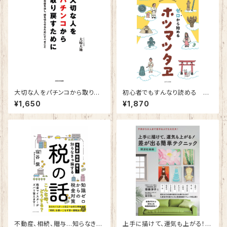
大切な人をパチンコから取り戻
初心者でもすんなり読める ゼ
すために～依存症を治し、縁を
ロから始めるホツマツタヱ
¥1,650
¥1,870
切らせるためにすべきこと～
不動産、相続、贈与…知らなきゃ
上手に描けて、運気も上がる！