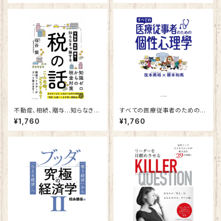
不動産、相続、贈与…知らなきゃ
すべての医療従事者のための個
損する税の話
性心理學
¥1,760
¥1,760