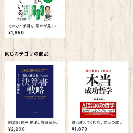
そのひと手間を、誰かが見てくれ
ている。～職人的生き方のススメ
¥1,650
～
同じカテゴリの商品
総額82億円 税理士投資家が明
誰も教えてくれない本当の成功
かす 「買い続ける」ための決算
哲学
¥2,200
¥1,870
書戦略