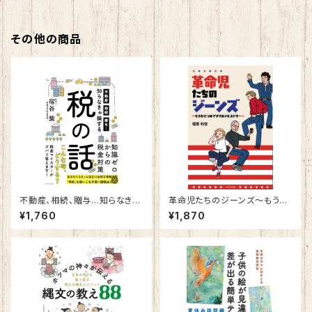
その他の商品
不動産、相続、贈与…知らなきゃ
革命児たちのジーンズ～もうひ
損する税の話
とつのアメリカンヒストリー～
¥1,760
¥1,870