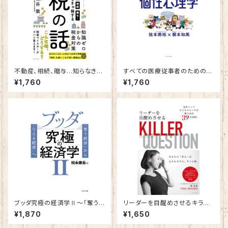
不動産、相続、贈与…知らなきゃ
すべての医療従事者のための個
損する税の話
性心理學
¥1,760
¥1,760
ブッダ究極の経済学Ⅱ～「奪う
リーダーを目醒めさせるキラー・
経済」から「与える経済」へ～
クエスチョン～女性トップコーチ
¥1,870
¥1,650
が斬り込む「39」の質問～