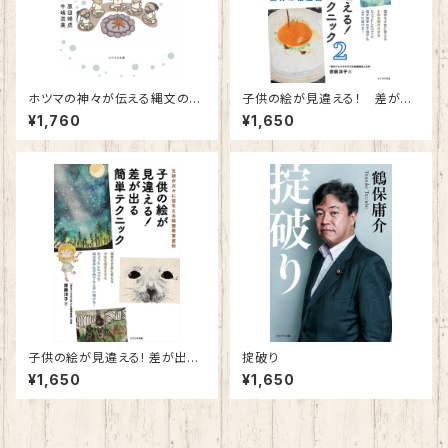
ホツマの神々が伝える縄文の教
子供の絵が見違える！ 差が出
え88 〜日本の心を取り戻す悠
る簡単テクニック２
¥1,760
¥1,650
久の縄文スピリッツ〜
子供の絵が見違える! 差が出る
掟破り
簡単テクニック
¥1,650
¥1,650