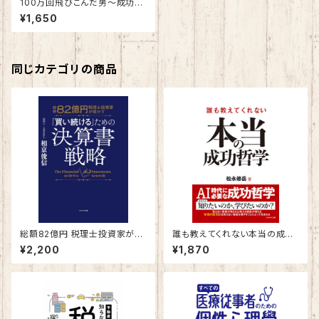
100万回飛びこんだ男～成功へ
と導く昭和流仕事術のススメ～
¥1,650
同じカテゴリの商品
総額82億円 税理士投資家が明
誰も教えてくれない本当の成功
かす 「買い続ける」ための決算
哲学
¥2,200
¥1,870
書戦略