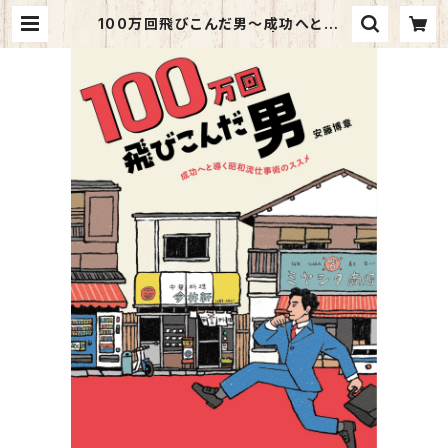
100万回飛びこんだ男～成功へと導く
昭和流仕事術のススメ～ | kazahin
o