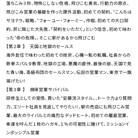
落ちこみ３秒、物怖じしない性格、飛びこむ勇気、行動力の原点、
飛びこみ営業の基礎を作った課外活動、初めての契約、〝こんちは
サヨナラ〟戦略、〝フォーユー・フォーミー〟作戦、初めての大口契
約、肝に銘じた大失敗、「契約をいただく」という信念、初めて味わ
った〝命の危険〟、そこに家があるから飛びこむ
【第２章 】 天国と地獄のセールス
海外赴任で味わった初めての挫折、心機一転の転職、社長からの
鉄拳スパルタ教育、地獄の工場、悪魔の虐待、最後の砦、天国で見
た青い海、高級布団のセールスマン、伝説の営業マン、東京で一旗
揚げたい！
【第３章 】 損保営業サバイバル
研修生としての覚悟、貫いた〝安藤流スタイル〟、トーク力より質問
力、エリート社員を見返してやりたい！、駅の売店にも飛びこみ営
業、最大のライバルとの熾烈なデッドヒート、初めての離島営業、
幸運を呼んだ１枚のハガキ、１％の可能性に賭けて、ミッションイ
ンポッシブル営業