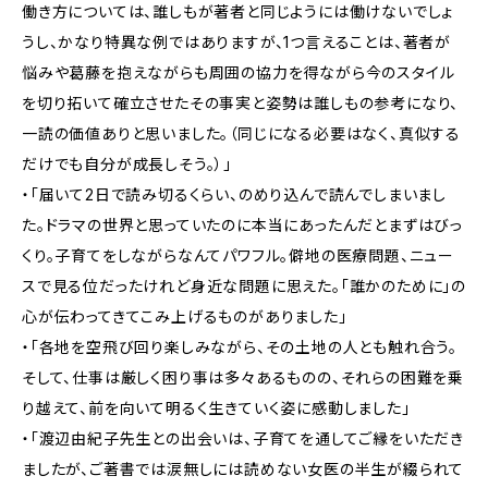
働き方については、誰しもが著者と同じようには働けないでしょ
うし、かなり特異な例ではありますが、1つ言えることは、著者が
悩みや葛藤を抱えながらも周囲の協力を得ながら今のスタイル
を切り拓いて確立させたその事実と姿勢は誰しもの参考になり、
一読の価値ありと思いました。（同じになる必要はなく、真似する
だけでも自分が成長しそう。）」
・「届いて2日で読み切るくらい、のめり込んで読んでしまいまし
た。ドラマの世界と思っていたのに本当にあったんだとまずはびっ
くり。子育てをしながらなんてパワフル。僻地の医療問題、ニュー
スで見る位だったけれど身近な問題に思えた。「誰かのために」の
心が伝わってきてこみ上げるものがありました」
・「各地を空飛び回り楽しみながら、その土地の人とも触れ合う。
そして、仕事は厳しく困り事は多々あるものの、それらの困難を乗
り越えて、前を向いて明るく生きていく姿に感動しました」
・「渡辺由紀子先生との出会いは、子育てを通してご縁をいただき
ましたが、ご著書では涙無しには読めない女医の半生が綴られて