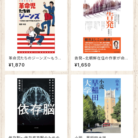
革命児たちのジーンズ～もうひ
告発~北朝鮮在住の作家が命が
とつのアメリカンヒストリー～
けで書いた金王朝の欺瞞と庶民
¥1,870
¥1,650
の悲哀~
依存脳～依存症克服のための
小説 早稲田大学