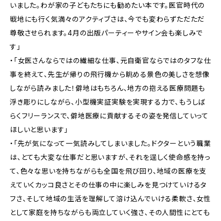
いました。わが家の子どもたちにも勧めたい本です。医官時代の
戦地にも行く気満々のアクティブさは、今でも変わらずただただ
尊敬させられます。4月の出版パーティーやサイン会も楽しみで
す」
・「女医さんならではの繊細な仕事､元自衛官ならではのタフな仕
事を終えて、先生が帰りの飛行機から眺める景色の美しさを想像
しながら読みました！僻地はもちろん､地方の抱える医療問題も
浮き彫りにしながら、小型機実証実験を実現する力で､もうしば
らくフリーランスで、僻地医療に貢献するその姿を発信していって
ほしいと思います」
・「先が気になって一気読みしてしまいました。ドクターという職業
は、とても大変な仕事だと思いますが、それを逞しく使命感を持っ
て、色々な思いを持ちながらも全国を飛び回り、地域の医療を支
えていくカッコ良さとその仕事の中に楽しみを見つけていけるタ
フさ、そして地域の生活を理解して溶け込んでいける柔軟さ、女性
として家庭を持ちながらも両立していく強さ、その人間性にとても