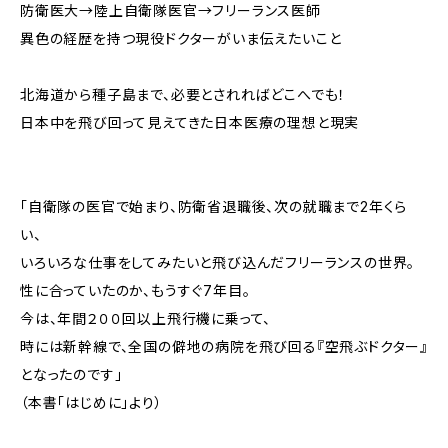
防衛医大→陸上自衛隊医官→フリーランス医師
異色の経歴を持つ現役ドクターがいま伝えたいこと
北海道から種子島まで、必要とされればどこへでも！
日本中を飛び回って見えてきた日本医療の理想と現実
「自衛隊の医官で始まり、防衛省退職後、次の就職まで2年くら
い、
いろいろな仕事をしてみたいと飛び込んだフリーランスの世界。
性に合っていたのか、もうすぐ7年目。
今は、年間２００回以上飛行機に乗って、
時には新幹線で、全国の僻地の病院を飛び回る『空飛ぶドクター』
となったのです」
（本書「はじめに」より）