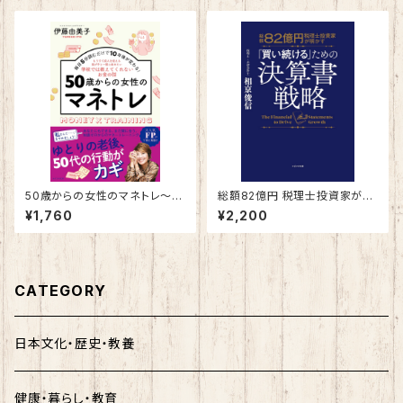
50歳からの女性のマネトレ～毎
総額82億円 税理士投資家が明
日5分読むだけで10年後が変わ
かす 「買い続ける」ための決算
¥1,760
¥2,200
る！～
書戦略
CATEGORY
日本文化・歴史・教養
健康・暮らし・教育