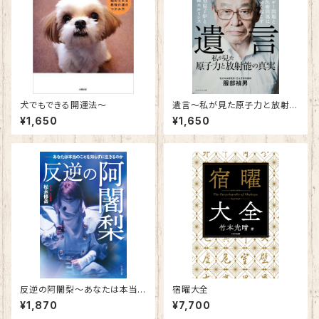
犬でもできる開運法～
遺言～私が見た原子力と放射能
の真実～
¥1,650
¥1,650
反逆の阿闍梨～あなたは本当
宿曜大全
のことを知らずに生きるのか～
¥1,870
¥7,700