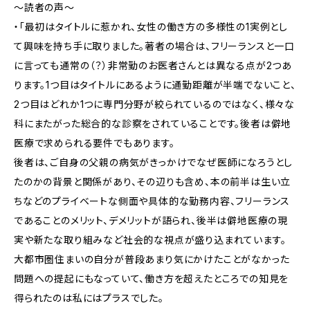
～読者の声～
・「最初はタイトルに惹かれ、女性の働き方の多様性の1実例とし
て興味を持ち手に取りました。著者の場合は、フリーランスと一口
に言っても通常の（？）非常勤のお医者さんとは異なる点が2つあ
ります。1つ目はタイトルにあるように通勤距離が半端でないこと、
2つ目はどれか1つに専門分野が絞られているのではなく、様々な
科にまたがった総合的な診察をされていることです。後者は僻地
医療で求められる要件でもあります。
後者は、ご自身の父親の病気がきっかけでなぜ医師になろうとし
たのかの背景と関係があり、その辺りも含め、本の前半は生い立
ちなどのプライベートな側面や具体的な勤務内容、フリーランス
であることのメリット、デメリットが語られ、後半は僻地医療の現
実や新たな取り組みなど社会的な視点が盛り込まれています。
大都市圏住まいの自分が普段あまり気にかけたことがなかった
問題への提起にもなっていて、働き方を超えたところでの知見を
得られたのは私にはプラスでした。