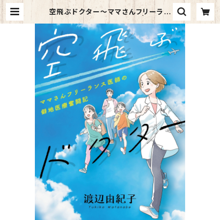
空飛ぶドクター～ママさんフリーラン
ス医師の僻地医療奮闘記～ | kazah
ino