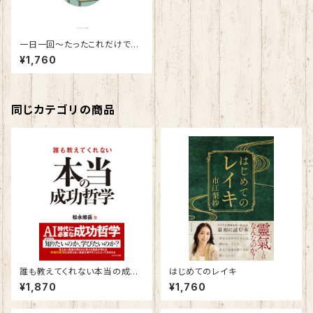
一日一回～たったこれだけで世
界が変わる～
¥1,760
同じカテゴリの商品
誰も教えてくれない本当の成功
はじめてのレイキ
哲学
¥1,870
¥1,760