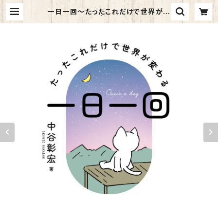
一日一回～たったこれだけで世界が変
わる～ | kazahino