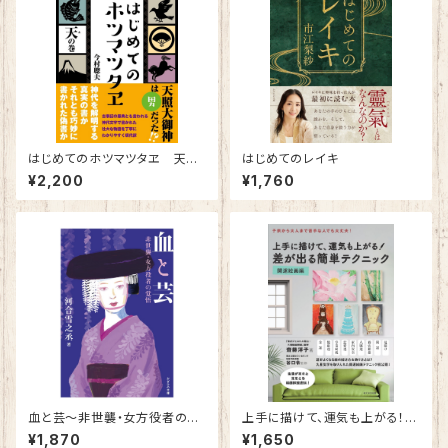
はじめてのホツマツタヱ 天の
はじめてのレイキ
巻
¥2,200
¥1,760
血と芸～非世襲・女方役者の覚
上手に描けて、運気も上がる！
悟
差が出る簡単テクニック 開運絵
¥1,870
¥1,650
画編