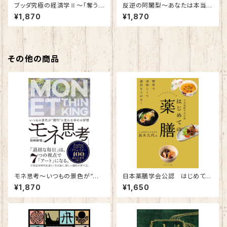
ブッダ究極の経済学Ⅱ～「奪う
反逆の阿闍梨～あなたは本当
経済」から「与える経済」へ～
のことを知らずに生きるのか～
¥1,870
¥1,870
その他の商品
モネ思考～いつもの景色が“傑
日本薬膳学会公認 はじめての
作” に変わる幸せの習慣～
薬膳～簡単で美味しくて運気も
¥1,870
¥1,650
上がる！～