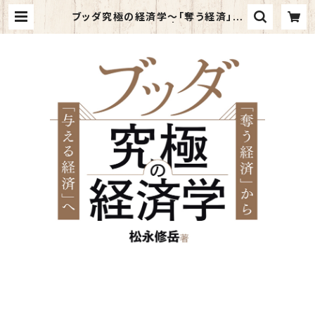
ブッダ究極の経済学～「奪う経済」か
ら「与える経済」へ | kazahino