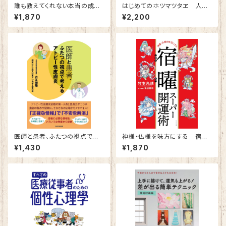
誰も教えてくれない本当の成功
はじめてのホツマツタヱ 人の
哲学
巻
¥1,870
¥2,200
医師と患者、ふたつの視点で考
神様・仏様を味方にする 宿曜
えるアトピー性皮膚炎
スーパー開運術
¥1,430
¥1,870