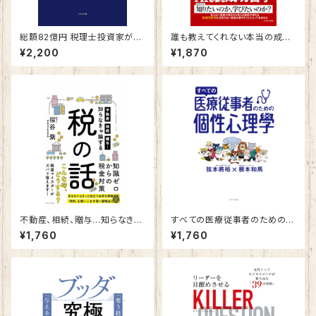
総額82億円 税理士投資家が明
誰も教えてくれない本当の成功
かす 「買い続ける」ための決算
哲学
¥2,200
¥1,870
書戦略
不動産、相続、贈与…知らなきゃ
すべての医療従事者のための個
損する税の話
性心理學
¥1,760
¥1,760