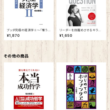
ブッダ究極の経済学Ⅱ～「奪う
リーダーを目醒めさせるキラー・
経済」から「与える経済」へ～
クエスチョン～女性トップコーチ
¥1,870
¥1,650
が斬り込む「39」の質問～
その他の商品