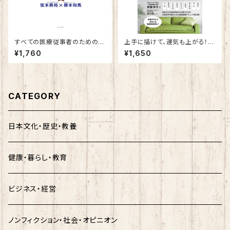
すべての医療従事者のための個
上手に描けて、運気も上がる！
性心理學
差が出る簡単テクニック 開運絵
¥1,760
¥1,650
画編
CATEGORY
日本文化・歴史・教養
健康・暮らし・教育
ビジネス・経営
ノンフィクション・社会・オピニオン