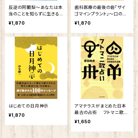
反逆の阿闍梨～あなたは本
歯科医療の最後の砦「ザイ
当のことを知らずに生きる
ゴマインプラント」～口の中
のか～
の不安がすべて解消して、
¥1,870
¥1,870
人生が変わる！～
はじめての日月神示
アマテラスがまとめた日本
最古の占術 フトマニ歌占
¥1,870
い
¥1,650