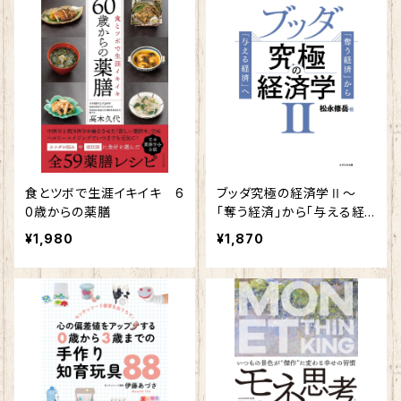
食とツボで生涯イキイキ 6
ブッダ究極の経済学Ⅱ～
0歳からの薬膳
「奪う経済」から「与える経
済」へ～
¥1,980
¥1,870