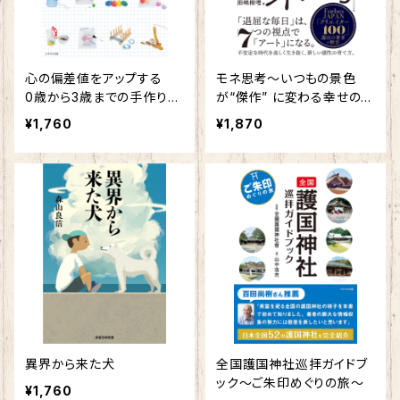
心の偏差値をアップする
モネ思考～いつもの景色
0歳から3歳までの手作り知
が“傑作” に変わる幸せの習
育玩具８８～モンテッソーリ
慣～
¥1,760
¥1,870
教育をおうちで！～
異界から来た犬
全国護国神社巡拝ガイドブ
ック～ご朱印めぐりの旅～
¥1,760